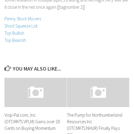
i
t
c
l
o
s
e
i
n
t
h
e
r
e
d
o
n
c
e
a
g
a
i
n
.
[
[
t
a
g
n
u
m
b
e
r
2
]
]
Penny Stock Movers
Short Squeeze List
Top Bullish
Top Bearish
YOU MAY ALSO LIKE...
Voip-Pal.com, Inc.
The Pump for Northumberland
(OTCMKTS:VPLM) Gains over 20
Resources Inc
Cents on Buying Momentum
(OTCMKTS:NHUR) Finally Pays