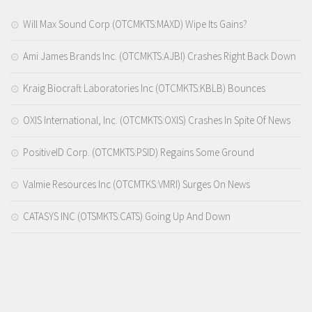
Will Max Sound Corp (OTCMKTS:MAXD) Wipe Its Gains?
Ami James Brands Inc. (OTCMKTS:AJBI) Crashes Right Back Down
Kraig Biocraft Laboratories Inc (OTCMKTS:KBLB) Bounces
OXIS International, Inc. (OTCMKTS:OXIS) Crashes In Spite Of News
PositiveID Corp. (OTCMKTS:PSID) Regains Some Ground
Valmie Resources Inc (OTCMTKS:VMRI) Surges On News
CATASYS INC (OTSMKTS:CATS) Going Up And Down