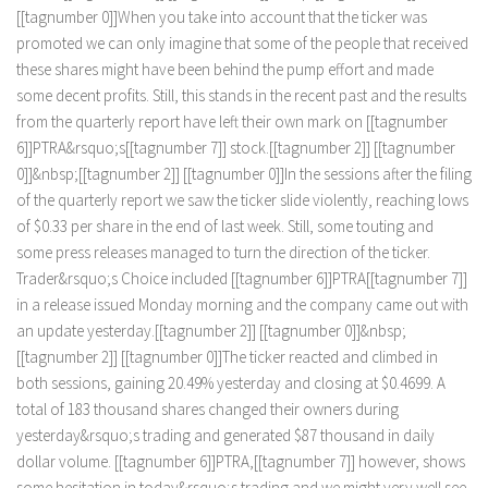
[
[
t
a
g
n
u
m
b
e
r
0
]
]
W
h
e
n
y
o
u
t
a
k
e
i
n
t
o
a
c
c
o
u
n
t
t
h
a
t
t
h
e
t
i
c
k
e
r
w
a
s
p
r
o
m
o
t
e
d
w
e
c
a
n
o
n
l
y
i
m
a
g
i
n
e
t
h
a
t
s
o
m
e
o
f
t
h
e
p
e
o
p
l
e
t
h
a
t
r
e
c
e
i
v
e
d
t
h
e
s
e
s
h
a
r
e
s
m
i
g
h
t
h
a
v
e
b
e
e
n
b
e
h
i
n
d
t
h
e
p
u
m
p
e
f
o
r
t
a
n
d
m
a
d
e
s
o
m
e
d
e
c
e
n
t
p
r
o
f
i
t
s
.
S
t
i
l
l
,
t
h
i
s
s
t
a
n
d
s
i
n
t
h
e
r
e
c
e
n
t
p
a
s
t
a
n
d
t
h
e
r
e
s
u
l
t
s
f
r
o
m
t
h
e
q
u
a
r
t
e
r
l
y
r
e
p
o
r
t
h
a
v
e
l
e
f
t
h
e
i
r
o
w
n
m
a
r
k
o
n
[
[
t
a
g
n
u
m
b
e
r
6
]
]
P
T
R
A
&
r
s
q
u
o
;
s
[
[
t
a
g
n
u
m
b
e
r
7
]
]
s
t
o
c
k
.
[
[
t
a
g
n
u
m
b
e
r
2
]
]
[
[
t
a
g
n
u
m
b
e
r
0
]
]
&
n
b
s
p
;
[
[
t
a
g
n
u
m
b
e
r
2
]
]
[
[
t
a
g
n
u
m
b
e
r
0
]
]
I
n
t
h
e
s
e
s
s
i
o
n
s
a
f
e
r
t
h
e
f
i
l
i
n
g
o
f
t
h
e
q
u
a
r
t
e
r
l
y
r
e
p
o
r
t
w
e
s
a
w
t
h
e
t
i
c
k
e
r
s
l
i
d
e
v
i
o
l
e
n
t
l
y
,
r
e
a
c
h
i
n
g
l
o
w
s
o
f
$
0
.
3
3
p
e
r
s
h
a
r
e
i
n
t
h
e
e
n
d
o
f
l
a
s
t
w
e
e
k
.
S
t
i
l
l
,
s
o
m
e
t
o
u
t
i
n
g
a
n
d
s
o
m
e
p
r
e
s
s
r
e
l
e
a
s
e
s
m
a
n
a
g
e
d
t
o
t
u
r
n
t
h
e
d
i
r
e
c
t
i
o
n
o
f
t
h
e
t
i
c
k
e
r
.
T
r
a
d
e
r
&
r
s
q
u
o
;
s
C
h
o
i
c
e
i
n
c
l
u
d
e
d
[
[
t
a
g
n
u
m
b
e
r
6
]
]
P
T
R
A
[
[
t
a
g
n
u
m
b
e
r
7
]
]
i
n
a
r
e
l
e
a
s
e
i
s
s
u
e
d
M
o
n
d
a
y
m
o
r
n
i
n
g
a
n
d
t
h
e
c
o
m
p
a
n
y
c
a
m
e
o
u
t
w
i
t
h
a
n
u
p
d
a
t
e
y
e
s
t
e
r
d
a
y
.
[
[
t
a
g
n
u
m
b
e
r
2
]
]
[
[
t
a
g
n
u
m
b
e
r
0
]
]
&
n
b
s
p
;
[
[
t
a
g
n
u
m
b
e
r
2
]
]
[
[
t
a
g
n
u
m
b
e
r
0
]
]
T
h
e
t
i
c
k
e
r
r
e
a
c
t
e
d
a
n
d
c
l
i
m
b
e
d
i
n
b
o
t
h
s
e
s
s
i
o
n
s
,
g
a
i
n
i
n
g
2
0
.
4
9
%
y
e
s
t
e
r
d
a
y
a
n
d
c
l
o
s
i
n
g
a
t
$
0
.
4
6
9
9
.
A
t
o
t
a
l
o
f
1
8
3
t
h
o
u
s
a
n
d
s
h
a
r
e
s
c
h
a
n
g
e
d
t
h
e
i
r
o
w
n
e
r
s
d
u
r
i
n
g
y
e
s
t
e
r
d
a
y
&
r
s
q
u
o
;
s
t
r
a
d
i
n
g
a
n
d
g
e
n
e
r
a
t
e
d
$
8
7
t
h
o
u
s
a
n
d
i
n
d
a
i
l
y
d
o
l
l
a
r
v
o
l
u
m
e
.
[
[
t
a
g
n
u
m
b
e
r
6
]
]
P
T
R
A
,
[
[
t
a
g
n
u
m
b
e
r
7
]
]
h
o
w
e
v
e
r
,
s
h
o
w
s
s
o
m
e
h
e
s
i
t
a
t
i
o
n
i
n
t
o
d
a
y
&
r
s
q
u
o
;
s
t
r
a
d
i
n
g
a
n
d
w
e
m
i
g
h
t
v
e
r
y
w
e
l
l
s
e
e